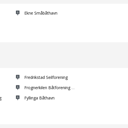
Ekne Småbåthavn
Fredrikstad Seilforening
Frognerkilen Båtforening av 1860
g
Fyllinga Båthavn