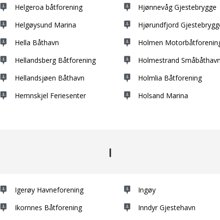
Helgeroa båtforening
Hjønnevåg Gjestebrygge
Helgøysund Marina
Hjørundfjord Gjestebrygg
Hella Båthavn
Holmen Motorbåtforenin
Hellandsberg Båtforening
Holmestrand Småbåthav
Hellandsjøen Båthavn
Holmlia Båtforening
Hemnskjel Feriesenter
Holsand Marina
I
Igerøy Havneforening
Ingøy
Ikornnes Båtforening
Inndyr Gjestehavn