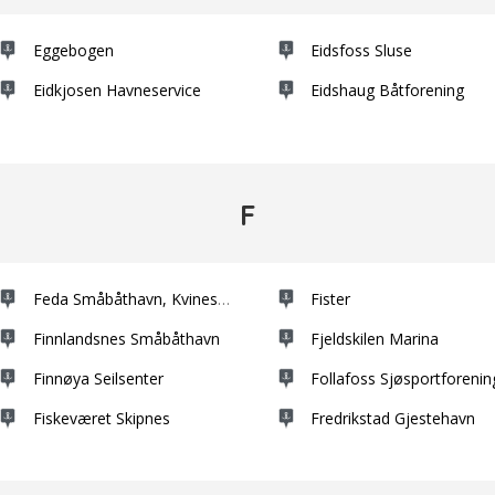
Eggebogen
Eidsfoss Sluse
Eidkjosen Havneservice
Eidshaug Båtforening
F
Feda Småbåthavn, Kvinesdal Småbåtforening
Fister
Finnlandsnes Småbåthavn
Fjeldskilen Marina
Finnøya Seilsenter
Follafoss Sjøsportforenin
Fiskeværet Skipnes
Fredrikstad Gjestehavn