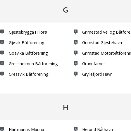
G
Gjestebrygga i Florø
Grimestad Vel og Båtfore
Gjøvik Båtforening
Grimstad Gjestehavn
Goavika Båtforening
Grimstad Motorbåtforeni
Gressholmen Båtforening
Grunnfarnes
Gressvik Båtforening
Gryllefjord Havn
H
Hartmanns Marina
Herand Båthavn