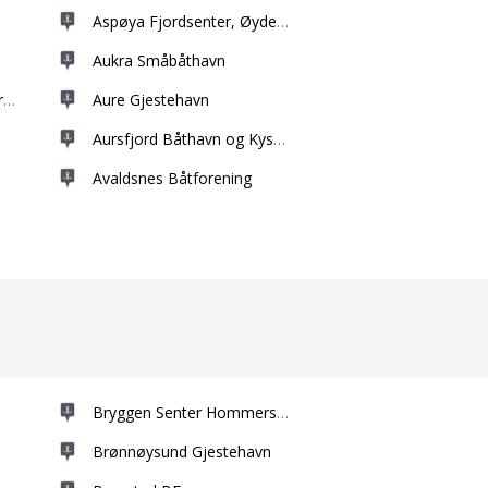
Aspøya Fjordsenter, Øydegard
Aukra Småbåthavn
rening
Aure Gjestehavn
Aursfjord Båthavn og Kystkultursenter
Avaldsnes Båtforening
Bryggen Senter Hommersåk
Brønnøysund Gjestehavn