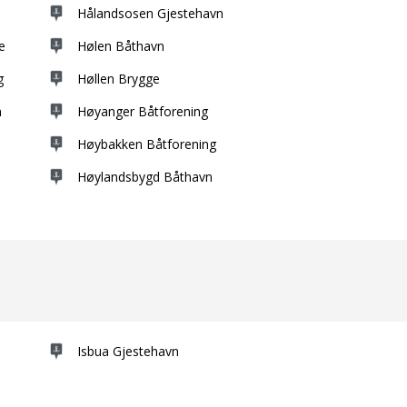
Hålandsosen Gjestehavn
e
Hølen Båthavn
g
Høllen Brygge
n
Høyanger Båtforening
Høybakken Båtforening
Høylandsbygd Båthavn
Isbua Gjestehavn