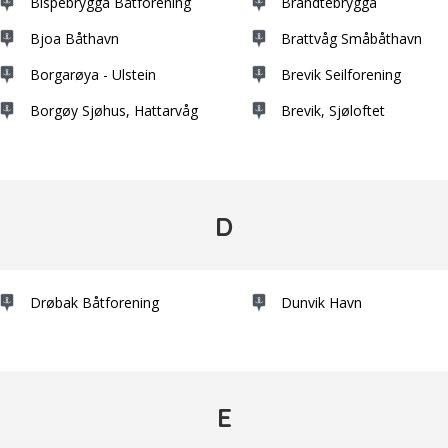
Bispebrygga Båtforening
Brandtebrygga
Bjoa Båthavn
Brattvåg Småbåthavn
Borgarøya - Ulstein
Brevik Seilforening
Borgøy Sjøhus, Hattarvåg
Brevik, Sjøloftet
D
Drøbak Båtforening
Dunvik Havn
South Africa
E