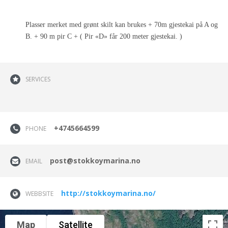
Plasser merket med grønt skilt kan brukes + 70m gjestekai på A og
B. + 90 m pir C + ( Pir «D» får 200 meter gjestekai. )
SERVICES
+4745664599
PHONE
post@stokkoymarina.no
EMAIL
http://stokkoymarina.no/
WEBBSITE
Map
Satellite