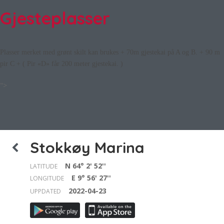
Gjesteplasser
Plasser merket med grønt skilt kan brukes + 70m gjestekai på A og B. + 90 m
pir C + ( Pir «D» får 200 meter gjestekai. )
">
Stokkøy Marina
N 64° 2' 52''
LATITUDE
E 9° 56' 27''
LONGITUDE
2022-04-23
UPPDATED