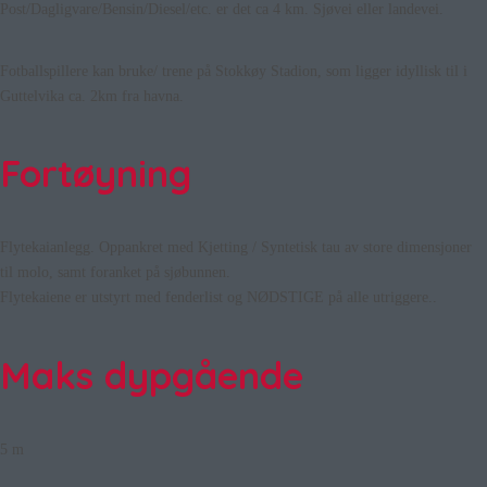
Post/Dagligvare/Bensin/Diesel/etc. er det ca 4 km. Sjøvei eller landevei.
Fotballspillere kan bruke/ trene på Stokkøy Stadion, som ligger idyllisk til i
Guttelvika ca. 2km fra havna.
Fortøyning
Flytekaianlegg. Oppankret med Kjetting / Syntetisk tau av store dimensjoner
til molo, samt foranket på sjøbunnen.
Flytekaiene er utstyrt med fenderlist og NØDSTIGE på alle utriggere..
Maks dypgående
5 m