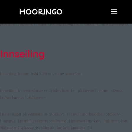
Helårshavn
Havna er isfri. Kameraovervåket. Tilsynsrunder alle dager. Strømuttak på
pirene for varme og lys. Erfaring med vindstyrke 32 sek. meter uten
problemer for båter i havna. God skjerming i alle retninger, med steinmoloer.
Innseiling
Innseiling fra sør, hold 5-20 m vest av sørmoloen.
Innseiling fra vest «Lina» er dybden bare 1 m på laveste lavvann. «Denne
brukes bare av lokalkjente»
Havna ligger på vestsiden av Stokkøya, i le av bruforbindelsen Stokkøy-
Linesøya. Trøndelags fineste sandstrand, Hosnasand med div. fasiliteter, bare
300 meter fra havna. Et eldorado for hele familien. Til