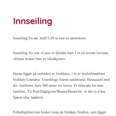
Innseiling
Innseiling fra sør, hold 5-20 m vest av sørmoloen.
Innseiling fra vest «Lina» er dybden bare 1 m på laveste lavvann.
«Denne brukes bare av lokalkjente»
Havna ligger på vestsiden av Stokkøya, i le av bruforbindelsen
Stokkøy-Linesøya. Trøndelags fineste sandstrand, Hosnasand med
div. fasiliteter, bare 300 meter fra havna. Et eldorado for hele
familien. Til Post/Dagligvare/Bensin/Diesel/etc. er det ca 4 km.
Sjøvei eller landevei.
Fotballspillere kan bruke/ trene på Stokkøy Stadion, som ligger